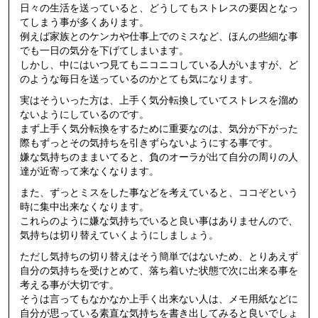
日々の生活を送っていると、どうしてもストレスの要因となっ
てしまう事が多くあります。
例えば家族とのケンカや仕事上でのミスなど、ほんの些細な事
でも一日の気分を下げてしまいます。
しかし、中にはいつ見てもニコニコしている人がいますが、ど
のような毎日を送っているのかとても気になります。
実はそういった方は、上手く気分転換していてストレスを溜め
ないようにしているのです。
まず上手く気分転換をするために重要なのは、気分が下がった
際もずっとその気持ちを引きずらないようにする事です。
嫌な気持ちのままいてると、負のオーラが出て自分の周りの人
達が近寄って来なくなります。
また、ずっとミスをした事などを考えていると、ココぞという
時に集中出来なくなります。
これらのように嫌な気持ちでいると良い事はありませんので、
気持ちは切り替えていくようにしましょう。
ただし気持ちの切り替えはそう簡単ではないため、とりあえず
自分の気持ちを受けとめて、落ち着いた状態で次に出来る事を
考える事が大切です。
そうは言ってもなかなか上手く出来ない人は、メモ用紙などに
自分が思っている素直な気持ちを書き出してみると良いでしょ