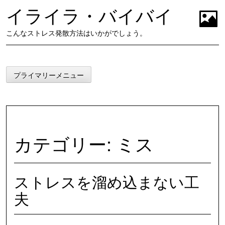
コ
イライラ・バイバイ
ン
テ
t
こんなストレス発散方法はいかがでしょう。
ン
ツ
に
ス
プライマリーメニュー
キ
ッ
プ
カテゴリー:
ミス
ストレスを溜め込まない工
夫