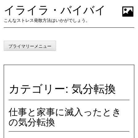
コ
イライラ・バイバイ
ン
テ
t
こんなストレス発散方法はいかがでしょう。
ン
ツ
に
ス
プライマリーメニュー
キ
ッ
プ
カテゴリー:
気分転換
仕事と家事に滅入ったとき
の気分転換